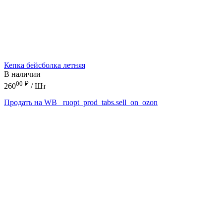
Кепка бейсболка летняя
В наличии
00
₽
260
/ Шт
Продать на WB
_ruopt_prod_tabs.sell_on_ozon