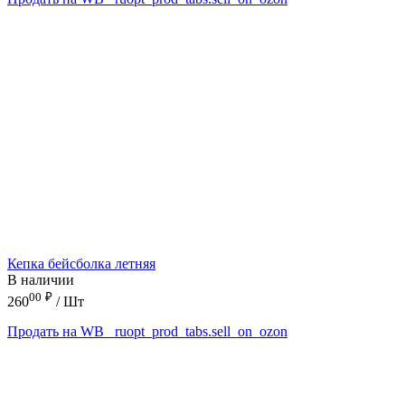
Кепка бейсболка летняя
В наличии
00
₽
260
/ Шт
Продать на WB
_ruopt_prod_tabs.sell_on_ozon