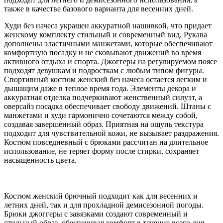
также в качестве базового варианта для весенних дней.
Худи без начеса украшен аккуратной нашивкой, что придает
женскому комплекту стильный и современный вид. Рукава
дополнены эластичными манжетами, которые обеспечивают
комфортную посадку и не сковывают движений во время
активного отдыха и спорта. Джоггеры на регулируемом поясе
подходят девушкам и подросткам с любым типом фигуры.
Спортивный костюм женский без начеса остается легким и
дышащим даже в теплое время года. Элементы декора и
аккуратная отделка подчеркивают женственный силуэт, а
оверсайз посадка обеспечивает свободу движений. Штаны с
манжетами и худи гармонично сочетаются между собой,
создавая завершенный образ. Приятная на ощупь текстура
подходит для чувствительной кожи, не вызывает раздражения.
Костюм повседневный с брюками рассчитан на длительное
использование, не теряет форму после стирки, сохраняет
насыщенность цвета.
Костюм женский брючный подходит как для весенних и
летних дней, так и для прохладной демисезонной погоды.
Брюки джоггеры с завязками создают современный и
стильный образ, обеспечивая комфорт в течение всего дня.