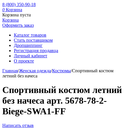
8 (800) 350-90-18
0
Корзина
Корзина пуста
Корзина
Оформить заказ
Каталог товаров
Стать поставщиком
Дропшиппинг
Регистрация продавца
Личный кабинет
О проекте
Главная
/
Женская одежда
/
Костюмы
/
Спортивный костюм
летний без начеса
Спортивный костюм летний
без начеса арт. 5678-78-2-
Biege-SWA1-FF
Написать отзыв