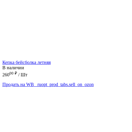
Кепка бейсболка летняя
В наличии
00
₽
260
/ Шт
Продать на WB
_ruopt_prod_tabs.sell_on_ozon