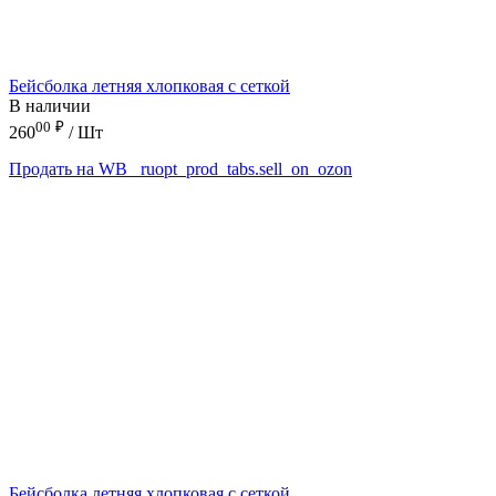
Бейсболка летняя хлопковая с сеткой
В наличии
00
₽
260
/ Шт
Продать на WB
_ruopt_prod_tabs.sell_on_ozon
Бейсболка летняя хлопковая с сеткой