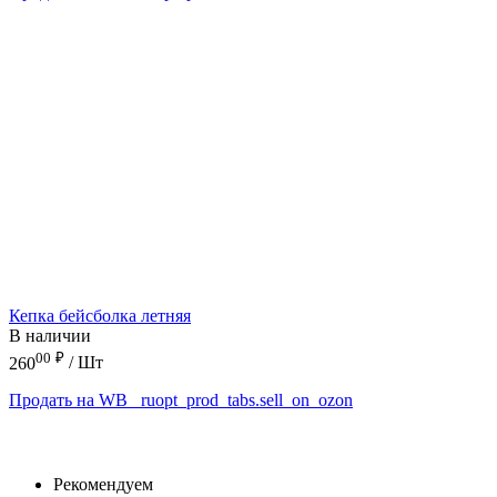
Кепка бейсболка летняя
В наличии
00
₽
260
/ Шт
Продать на WB
_ruopt_prod_tabs.sell_on_ozon
Рекомендуем