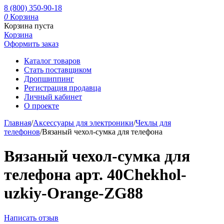
8 (800) 350-90-18
0
Корзина
Корзина пуста
Корзина
Оформить заказ
Каталог товаров
Стать поставщиком
Дропшиппинг
Регистрация продавца
Личный кабинет
О проекте
Главная
/
Аксессуары для электроники
/
Чехлы для
телефонов
/
Вязаный чехол-сумка для телефона
Вязаный чехол-сумка для
телефона арт. 40Chekhol-
uzkiy-Orange-ZG88
Написать отзыв