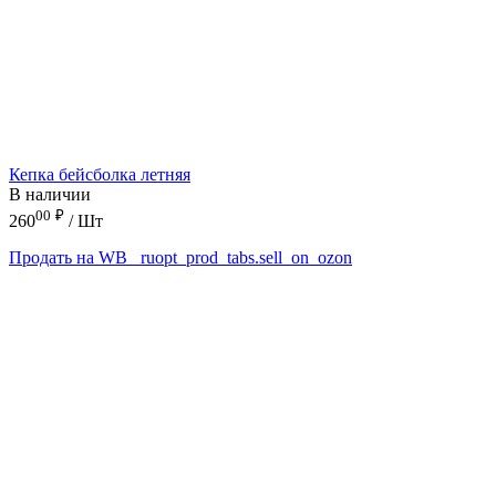
Кепка бейсболка летняя
В наличии
00
₽
260
/ Шт
Продать на WB
_ruopt_prod_tabs.sell_on_ozon