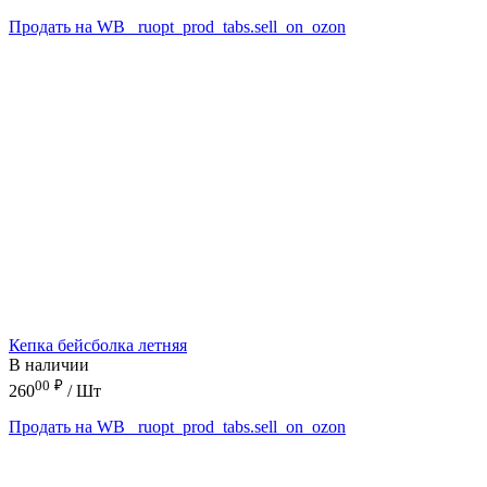
Продать на WB
_ruopt_prod_tabs.sell_on_ozon
Кепка бейсболка летняя
В наличии
00
₽
260
/ Шт
Продать на WB
_ruopt_prod_tabs.sell_on_ozon