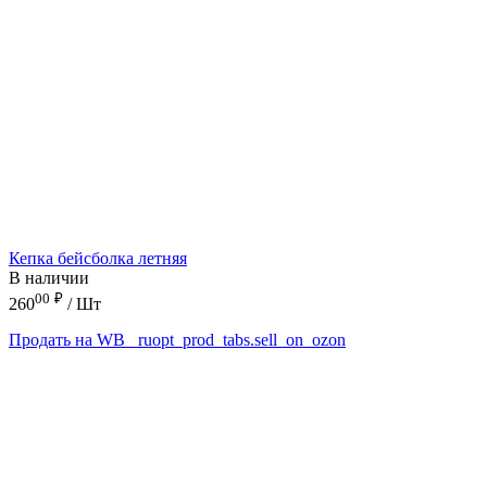
Кепка бейсболка летняя
В наличии
00
₽
260
/ Шт
Продать на WB
_ruopt_prod_tabs.sell_on_ozon