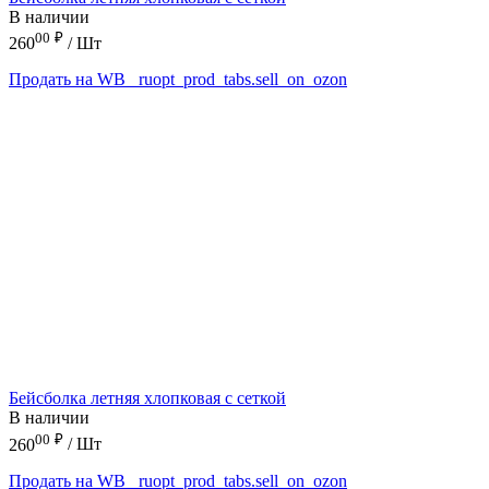
В наличии
00
₽
260
/ Шт
Продать на WB
_ruopt_prod_tabs.sell_on_ozon
Бейсболка летняя хлопковая с сеткой
В наличии
00
₽
260
/ Шт
Продать на WB
_ruopt_prod_tabs.sell_on_ozon