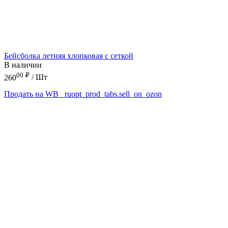
Бейсболка летняя хлопковая с сеткой
В наличии
00
₽
260
/ Шт
Продать на WB
_ruopt_prod_tabs.sell_on_ozon