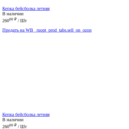
Кепка бейсболка летняя
В наличии
00
₽
260
/ Шт
Продать на WB
_ruopt_prod_tabs.sell_on_ozon
Кепка бейсболка летняя
В наличии
00
₽
260
/ Шт