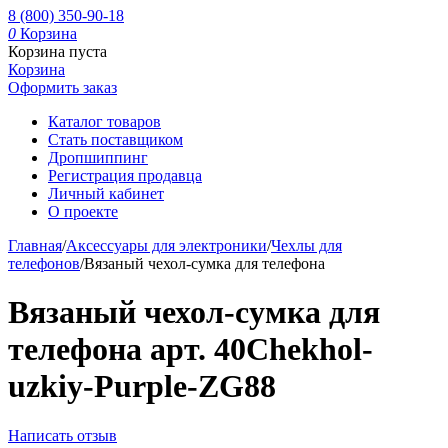
8 (800) 350-90-18
0
Корзина
Корзина пуста
Корзина
Оформить заказ
Каталог товаров
Стать поставщиком
Дропшиппинг
Регистрация продавца
Личный кабинет
О проекте
Главная
/
Аксессуары для электроники
/
Чехлы для
телефонов
/
Вязаный чехол-сумка для телефона
Вязаный чехол-сумка для
телефона арт. 40Chekhol-
uzkiy-Purple-ZG88
Написать отзыв