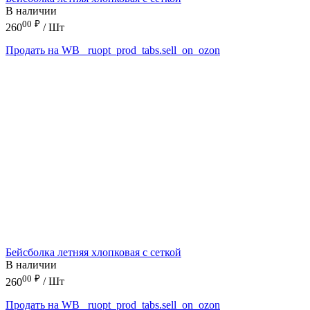
В наличии
00
₽
260
/ Шт
Продать на WB
_ruopt_prod_tabs.sell_on_ozon
Бейсболка летняя хлопковая с сеткой
В наличии
00
₽
260
/ Шт
Продать на WB
_ruopt_prod_tabs.sell_on_ozon