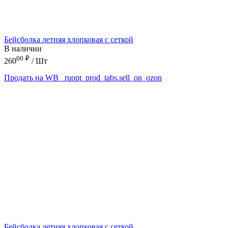
Бейсболка летняя хлопковая с сеткой
В наличии
00
₽
260
/ Шт
Продать на WB
_ruopt_prod_tabs.sell_on_ozon
Бейсболка летняя хлопковая с сеткой