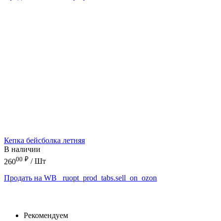
Кепка бейсболка летняя
В наличии
00
₽
260
/ Шт
Продать на WB
_ruopt_prod_tabs.sell_on_ozon
Рекомендуем