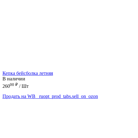
Кепка бейсболка летняя
В наличии
00
₽
260
/ Шт
Продать на WB
_ruopt_prod_tabs.sell_on_ozon