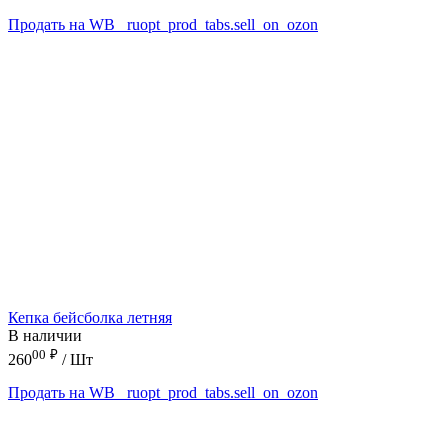
Продать на WB
_ruopt_prod_tabs.sell_on_ozon
Кепка бейсболка летняя
В наличии
00
₽
260
/ Шт
Продать на WB
_ruopt_prod_tabs.sell_on_ozon