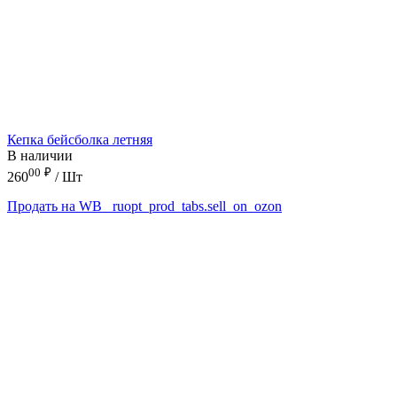
Кепка бейсболка летняя
В наличии
00
₽
260
/ Шт
Продать на WB
_ruopt_prod_tabs.sell_on_ozon