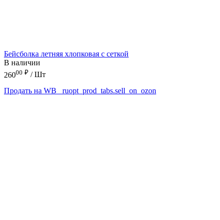
Бейсболка летняя хлопковая с сеткой
В наличии
00
₽
260
/ Шт
Продать на WB
_ruopt_prod_tabs.sell_on_ozon