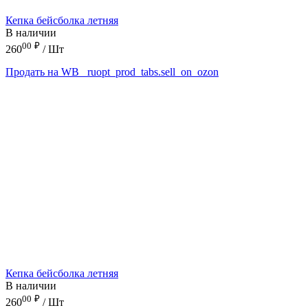
Кепка бейсболка летняя
В наличии
00
₽
260
/ Шт
Продать на WB
_ruopt_prod_tabs.sell_on_ozon
Кепка бейсболка летняя
В наличии
00
₽
260
/ Шт