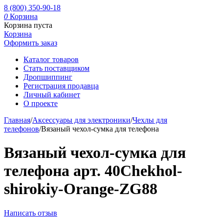
8 (800) 350-90-18
0
Корзина
Корзина пуста
Корзина
Оформить заказ
Каталог товаров
Стать поставщиком
Дропшиппинг
Регистрация продавца
Личный кабинет
О проекте
Главная
/
Аксессуары для электроники
/
Чехлы для
телефонов
/
Вязаный чехол-сумка для телефона
Вязаный чехол-сумка для
телефона арт. 40Chekhol-
shirokiy-Orange-ZG88
Написать отзыв