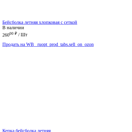
Бейсболка летняя хлопковая с сеткой
В наличии
00
₽
260
/ Шт
Продать на WB
_ruopt_prod_tabs.sell_on_ozon
Кепка бейсболка летняя