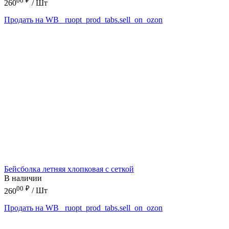
00
₽
260
/ Шт
Продать на WB
_ruopt_prod_tabs.sell_on_ozon
Бейсболка летняя хлопковая с сеткой
В наличии
00
₽
260
/ Шт
Продать на WB
_ruopt_prod_tabs.sell_on_ozon