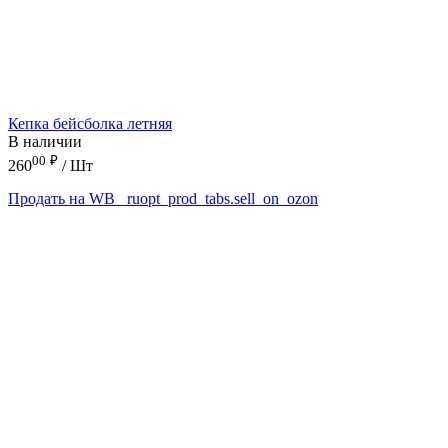
Кепка бейсболка летняя
В наличии
00
₽
260
/ Шт
Продать на WB
_ruopt_prod_tabs.sell_on_ozon