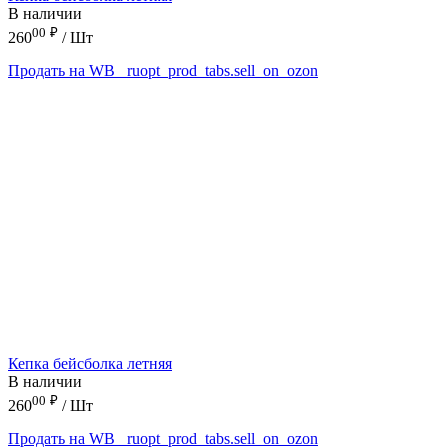
В наличии
00
₽
260
/ Шт
Продать на WB
_ruopt_prod_tabs.sell_on_ozon
Кепка бейсболка летняя
В наличии
00
₽
260
/ Шт
Продать на WB
_ruopt_prod_tabs.sell_on_ozon