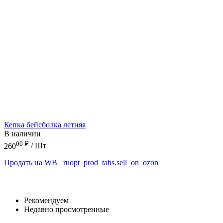
Кепка бейсболка летняя
В наличии
00
₽
260
/ Шт
Продать на WB
_ruopt_prod_tabs.sell_on_ozon
Рекомендуем
Недавно просмотренные