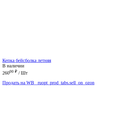
Кепка бейсболка летняя
В наличии
00
₽
260
/ Шт
Продать на WB
_ruopt_prod_tabs.sell_on_ozon