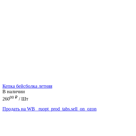
Кепка бейсболка летняя
В наличии
00
₽
260
/ Шт
Продать на WB
_ruopt_prod_tabs.sell_on_ozon