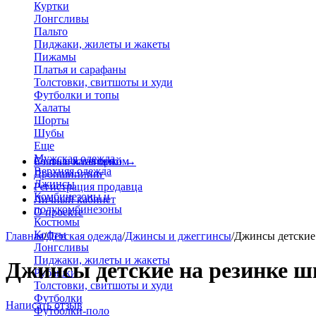
Куртки
Лонгсливы
Пальто
Пиджаки, жилеты и жакеты
Пижамы
Платья и сарафаны
Толстовки, свитшоты и худи
Футболки и топы
Халаты
Шорты
Шубы
Еще
Мужская одежда
Больше категорий
Стать поставщиком
→
Верхняя одежда
Дропшиппинг
Джинсы
Регистрация продавца
Комбинезоны и
Личный кабинет
полукомбинезоны
О проекте
Костюмы
Кофты
Главная
/
Детская одежда
/
Джинсы и джеггинсы
/
Джинсы детские
Лонгсливы
Пиджаки, жилеты и жакеты
Джинсы детские на резинке ш
Рубашки
Толстовки, свитшоты и худи
Футболки
Написать отзыв
Футболки-поло