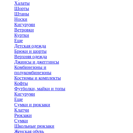
Халаты
Шорты
Штаны
Носки
Кигуруми
Ветровки
Куртки
Еще
Детская одежда
Брюки и шорты
Верхняя одежда
Джинсы и джеггинсы
Комбинезоны и
полукомбинезоны
Костюмы и комплекты
Кофты
Футболки, майки и топы
Кигуруми
Еще
Сумки и рюкзаки
Клатчи
Рюкзаки
Сумки
Школьные рюкзаки
Женская обувь