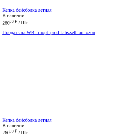
Кепка бейсболка летняя
В наличии
00
₽
260
/ Шт
Продать на WB
_ruopt_prod_tabs.sell_on_ozon
Кепка бейсболка летняя
В наличии
00
₽
260
/ Шт