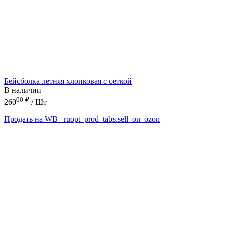
Бейсболка летняя хлопковая с сеткой
В наличии
00
₽
260
/ Шт
Продать на WB
_ruopt_prod_tabs.sell_on_ozon