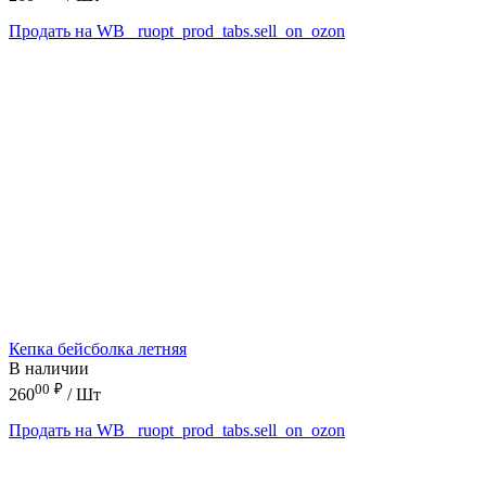
Продать на WB
_ruopt_prod_tabs.sell_on_ozon
Кепка бейсболка летняя
В наличии
00
₽
260
/ Шт
Продать на WB
_ruopt_prod_tabs.sell_on_ozon