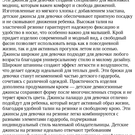
модниц, которым важен комфорт и свобода движений.
Изготовленные из мягкого хлопка с добавлением эластана,
детские джинсы для девочки обеспечивают приятную посадку
и не сковывают движения ребенка. Высокая талия на
эластичной резинке гарантирует надежную фиксацию и
удобство в носке, что особенно важно для малышей. Крой
придает изделию современный и модный вид, а свободный
фасон позволяет использовать вещь как в повседневной
жизни, так и для активных прогулок летом или осенью.
Джинсы широкие для девочки подходят для девочки любого
возраста благодаря универсальному стилю и милому дизайну.
Широкие штанины создают эффект легкости и воздушности,
что делает одежду идеальной для теплых дней. Эти брюки для
девочки станут незаменимой частью детского гардероба,
сочетаясь с различной одеждой. Практичность изделия
дополнена продуманным кроем — детские демисезонные
джинсы сохраняют форму после многочисленных стирок и не
теряет яркость цвета. Джинсы палаццо для девочки отлично
подойдут для ребенка, который ведет активный образ жизни,
благодаря удобной талии на резинке и свободному крою. Эти
джинсы для девочки на резинке легко комбинируются с
разными элементами гардероба, подчеркивая
индивидуальный стиль маленькой обладательницы. Детские
джинсы на резинке идеально отвечают требованиям