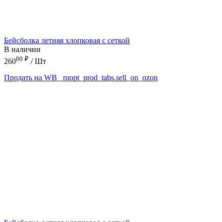
Бейсболка летняя хлопковая с сеткой
В наличии
00
₽
260
/ Шт
Продать на WB
_ruopt_prod_tabs.sell_on_ozon