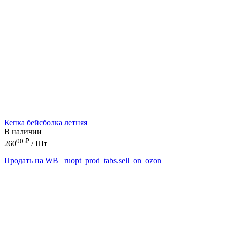
Кепка бейсболка летняя
В наличии
00
₽
260
/ Шт
Продать на WB
_ruopt_prod_tabs.sell_on_ozon