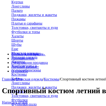
Куртки
Лонгсливы
Пальто
Пиджаки, жилеты и жакеты
Пижамы
Платья и сарафаны
Толстовки, свитшоты и худи
Футболки и топы
Халаты
Шорты
Шубы
Еще
Мужская одежда
Больше категорий
Стать поставщиком
→
Верхняя одежда
Дропшиппинг
Джинсы
Регистрация продавца
Комбинезоны и
Личный кабинет
полукомбинезоны
О проекте
Костюмы
Кофты
Главная
/
Мужская одежда
/
Костюмы
/
Спортивный костюм летни
Лонгсливы
Пиджаки, жилеты и жакеты
Спортивный костюм летний в
Рубашки
Толстовки, свитшоты и худи
Футболки
Написать отзыв
Футболки-поло