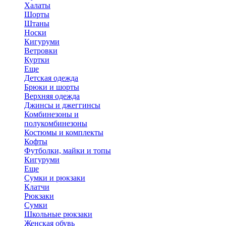
Халаты
Шорты
Штаны
Носки
Кигуруми
Ветровки
Куртки
Еще
Детская одежда
Брюки и шорты
Верхняя одежда
Джинсы и джеггинсы
Комбинезоны и
полукомбинезоны
Костюмы и комплекты
Кофты
Футболки, майки и топы
Кигуруми
Еще
Сумки и рюкзаки
Клатчи
Рюкзаки
Сумки
Школьные рюкзаки
Женская обувь