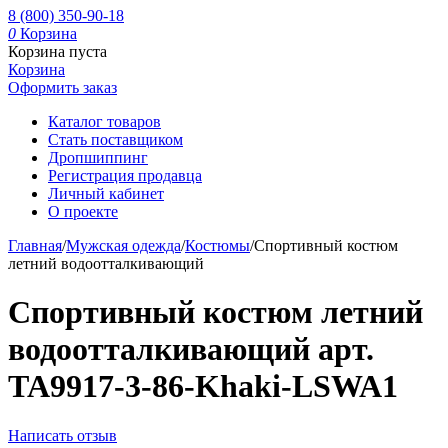
8 (800) 350-90-18
0
Корзина
Корзина пуста
Корзина
Оформить заказ
Каталог товаров
Стать поставщиком
Дропшиппинг
Регистрация продавца
Личный кабинет
О проекте
Главная
/
Мужская одежда
/
Костюмы
/
Спортивный костюм
летний водоотталкивающий
Спортивный костюм летний
водоотталкивающий арт.
TA9917-3-86-Khaki-LSWA1
Написать отзыв