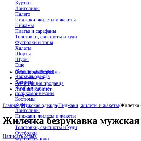
Куртки
Лонгсливы
Пальто
Пиджаки, жилеты и жакеты
Пижамы
Платья и сарафаны
Толстовки, свитшоты и худи
Футболки и топы
Халаты
Шорты
Шубы
Еще
Мужская одежда
Больше категорий
Стать поставщиком
→
Верхняя одежда
Дропшиппинг
Джинсы
Регистрация продавца
Комбинезоны и
Личный кабинет
полукомбинезоны
О проекте
Костюмы
Кофты
Главная
/
Мужская одежда
/
Пиджаки, жилеты и жакеты
/
Жилетка 
Лонгсливы
Пиджаки, жилеты и жакеты
Жилетка безрукавка мужская 
Рубашки
Толстовки, свитшоты и худи
Футболки
Написать отзыв
Футболки-поло