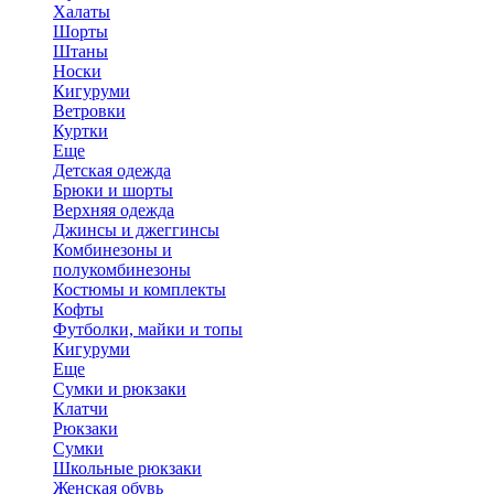
Халаты
Шорты
Штаны
Носки
Кигуруми
Ветровки
Куртки
Еще
Детская одежда
Брюки и шорты
Верхняя одежда
Джинсы и джеггинсы
Комбинезоны и
полукомбинезоны
Костюмы и комплекты
Кофты
Футболки, майки и топы
Кигуруми
Еще
Сумки и рюкзаки
Клатчи
Рюкзаки
Сумки
Школьные рюкзаки
Женская обувь