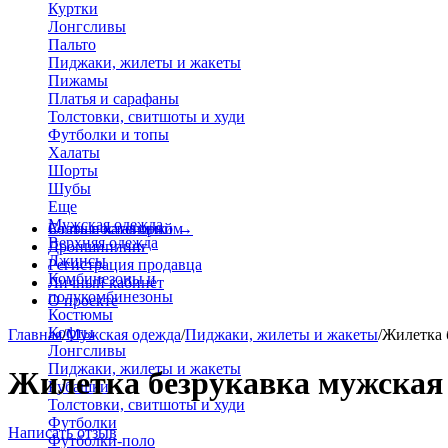
Куртки
Лонгсливы
Пальто
Пиджаки, жилеты и жакеты
Пижамы
Платья и сарафаны
Толстовки, свитшоты и худи
Футболки и топы
Халаты
Шорты
Шубы
Еще
Мужская одежда
Больше категорий
Стать поставщиком
→
Верхняя одежда
Дропшиппинг
Джинсы
Регистрация продавца
Комбинезоны и
Личный кабинет
полукомбинезоны
О проекте
Костюмы
Кофты
Главная
/
Мужская одежда
/
Пиджаки, жилеты и жакеты
/
Жилетка 
Лонгсливы
Пиджаки, жилеты и жакеты
Жилетка безрукавка мужская 
Рубашки
Толстовки, свитшоты и худи
Футболки
Написать отзыв
Футболки-поло