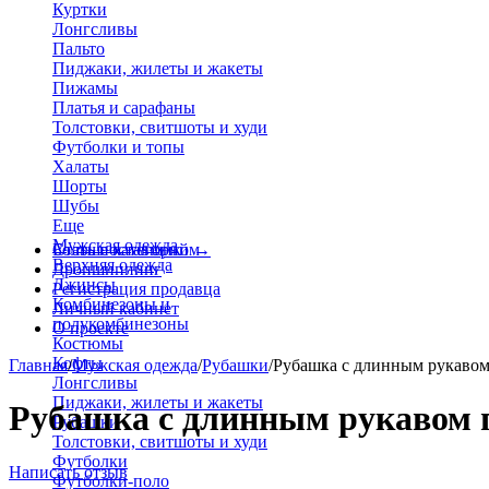
Куртки
Лонгсливы
Пальто
Пиджаки, жилеты и жакеты
Пижамы
Платья и сарафаны
Толстовки, свитшоты и худи
Футболки и топы
Халаты
Шорты
Шубы
Еще
Мужская одежда
Больше категорий
Стать поставщиком
→
Верхняя одежда
Дропшиппинг
Джинсы
Регистрация продавца
Комбинезоны и
Личный кабинет
полукомбинезоны
О проекте
Костюмы
Кофты
Главная
/
Мужская одежда
/
Рубашки
/
Рубашка с длинным рукавом
Лонгсливы
Пиджаки, жилеты и жакеты
Рубашка с длинным рукавом 
Рубашки
Толстовки, свитшоты и худи
Футболки
Написать отзыв
Футболки-поло