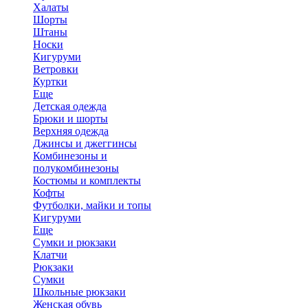
Халаты
Шорты
Штаны
Носки
Кигуруми
Ветровки
Куртки
Еще
Детская одежда
Брюки и шорты
Верхняя одежда
Джинсы и джеггинсы
Комбинезоны и
полукомбинезоны
Костюмы и комплекты
Кофты
Футболки, майки и топы
Кигуруми
Еще
Сумки и рюкзаки
Клатчи
Рюкзаки
Сумки
Школьные рюкзаки
Женская обувь