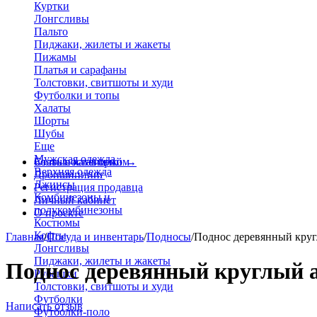
Куртки
Лонгсливы
Пальто
Пиджаки, жилеты и жакеты
Пижамы
Платья и сарафаны
Толстовки, свитшоты и худи
Футболки и топы
Халаты
Шорты
Шубы
Еще
Мужская одежда
Больше категорий
Стать поставщиком
→
Верхняя одежда
Дропшиппинг
Джинсы
Регистрация продавца
Комбинезоны и
Личный кабинет
полукомбинезоны
О проекте
Костюмы
Кофты
Главная
/
Посуда и инвентарь
/
Подносы
/
Поднос деревянный кру
Лонгсливы
Пиджаки, жилеты и жакеты
Поднос деревянный круглый а
Рубашки
Толстовки, свитшоты и худи
Футболки
Написать отзыв
Футболки-поло