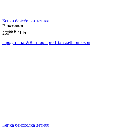
Кепка бейсболка летняя
В наличии
00
₽
260
/ Шт
Продать на WB
_ruopt_prod_tabs.sell_on_ozon
Кепка бейсболка летняя