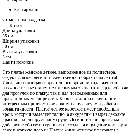
Без карманов
Страна производства
Китай
Длина упаковки
35 см
Ширина упаковки
30 см
Высота упаковки
3 см
Найти похожие
Это платье женское летнее, выполненное из полиэстера,
создаст для вас легкий и женственный образ этим летом!
Идеально подходящее для теплого времени года, женское
пляжное платье станет незаменимым элементом гардероба как
для прогулок по пляжу, так и для повседневных или
праздничных мероприятий. Короткая длина в сочетании с
интересным принтом подчеркнет вашу фигуру и добавит
романтичности. Платье летнее короткое имеет свободный
крой, который выделяет талию, а аккуратный вырез декольте
красиво акцентирует зону груди. Легкие тонкие бретельки
добавляют образу воздушности, создавая ощущение комфорта
даже в жаркую погоду. Платье мини женское подходит не