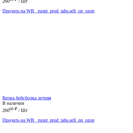
260
/ Шт
Продать на WB
_ruopt_prod_tabs.sell_on_ozon
Кепка бейсболка летняя
В наличии
00
₽
260
/ Шт
Продать на WB
_ruopt_prod_tabs.sell_on_ozon