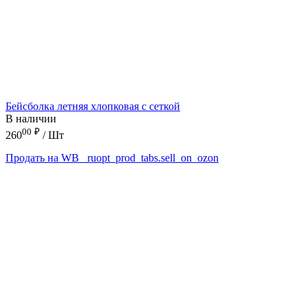
Бейсболка летняя хлопковая с сеткой
В наличии
00
₽
260
/ Шт
Продать на WB
_ruopt_prod_tabs.sell_on_ozon