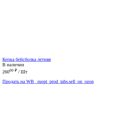
Кепка бейсболка летняя
В наличии
00
₽
260
/ Шт
Продать на WB
_ruopt_prod_tabs.sell_on_ozon