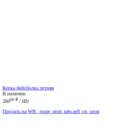
Кепка бейсболка летняя
В наличии
00
₽
260
/ Шт
Продать на WB
_ruopt_prod_tabs.sell_on_ozon