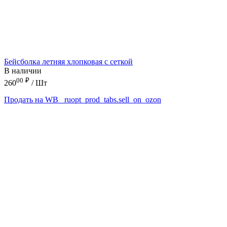
Бейсболка летняя хлопковая с сеткой
В наличии
00
₽
260
/ Шт
Продать на WB
_ruopt_prod_tabs.sell_on_ozon