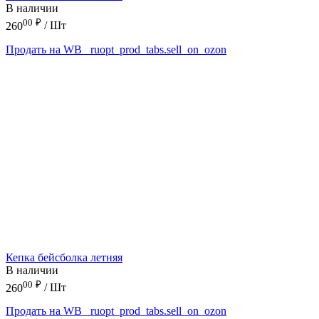
В наличии
00
₽
260
/ Шт
Продать на WB
_ruopt_prod_tabs.sell_on_ozon
Кепка бейсболка летняя
В наличии
00
₽
260
/ Шт
Продать на WB
_ruopt_prod_tabs.sell_on_ozon