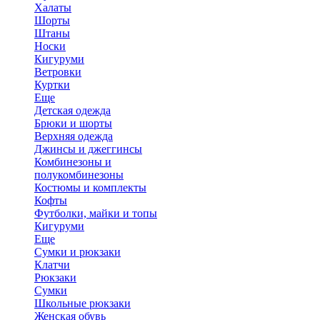
Халаты
Шорты
Штаны
Носки
Кигуруми
Ветровки
Куртки
Еще
Детская одежда
Брюки и шорты
Верхняя одежда
Джинсы и джеггинсы
Комбинезоны и
полукомбинезоны
Костюмы и комплекты
Кофты
Футболки, майки и топы
Кигуруми
Еще
Сумки и рюкзаки
Клатчи
Рюкзаки
Сумки
Школьные рюкзаки
Женская обувь