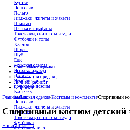
Куртки
Лонгсливы
Пальто
Пиджаки, жилеты и жакеты
Пижамы
Платья и сарафаны
Толстовки, свитшоты и худи
Футболки и топы
Халаты
Шорты
Шубы
Еще
Мужская одежда
Больше категорий
Стать поставщиком
→
Верхняя одежда
Дропшиппинг
Джинсы
Регистрация продавца
Комбинезоны и
Личный кабинет
полукомбинезоны
О проекте
Костюмы
Кофты
Главная
/
Детская одежда
/
Костюмы и комплекты
/
Спортивный кос
Лонгсливы
Пиджаки, жилеты и жакеты
Спортивный костюм детский з
Рубашки
Толстовки, свитшоты и худи
Футболки
Написать отзыв
Футболки-поло