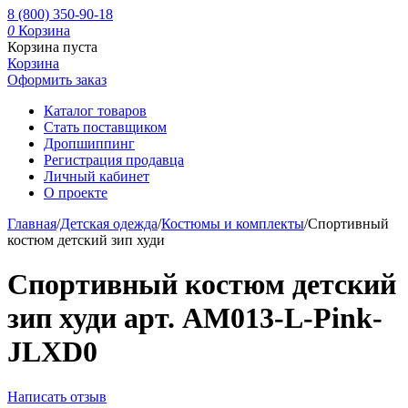
8 (800) 350-90-18
0
Корзина
Корзина пуста
Корзина
Оформить заказ
Каталог товаров
Стать поставщиком
Дропшиппинг
Регистрация продавца
Личный кабинет
О проекте
Главная
/
Детская одежда
/
Костюмы и комплекты
/
Спортивный
костюм детский зип худи
Спортивный костюм детский
зип худи арт. AM013-L-Pink-
JLXD0
Написать отзыв